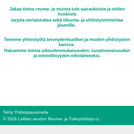
Jakaa tietoa reuma- ja muista tule-sairauksista ja niiden
hoidosta
tarjota vertaistukea sekä liikunta- ja virkistystoimintaa
jäsenille.
Teemme yhteistyötä terveydenhuollon ja muiden yhdistysten
kanssa.
Haluamme toimia oikeudenmukaisuuden, suvaitsevaisuuden
ja inhimillisyyden edistämiseksi.
Tehty Yhdistysavaimella
©
2026 Laitilan seudun Reuma- ja Tulesyhdistys ry